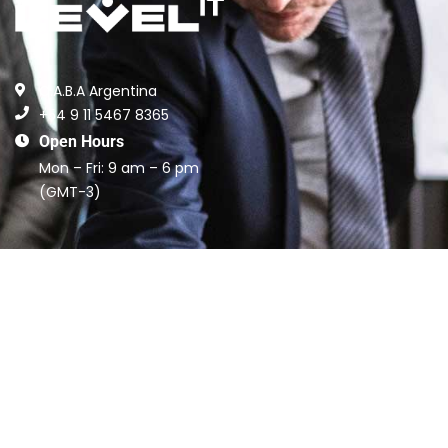
C.A.B.A Argentina
+54 9 11 5467 8365
Open Hours
Mon – Fri: 9 am – 6 pm
(GMT-3)
Links
Home
Services
About us
Contact
Blog